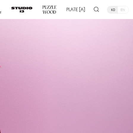
KO
EN