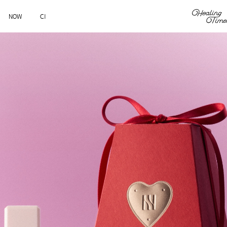
NOW
CI