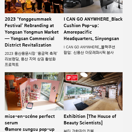
2023 ‘Yonggeummaek
I CAN GO ANYWHERE_Black
Festival’ Rebranding at
Cushion Pop-up:
Yongsan Yongmun Market
Amorepacific
— Yongsan Commercial
Headquarters, Sinyongsan
District Revitalization
I CAN GO ANYWHERE_블랙쿠션
팝업: 신용산 아모레퍼시픽 본사
2023 용산용문시장 ‘용금맥 축제’
리브랜딩, 용산 지역 상권 활성화
프로젝트
mise-en-scéne perfect
Exhibition [The House of
serum
Beauty Scientists]
@amore sungsu pop-up
뷰티 과학자의 집展