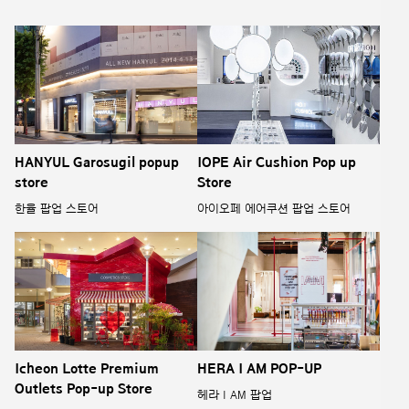
HANYUL Garosugil popup
IOPE Air Cushion Pop up
store
Store
한율 팝업 스토어
아이오페 에어쿠션 팝업 스토어
Icheon Lotte Premium
HERA I AM POP-UP
Outlets Pop-up Store
헤라 I AM 팝업