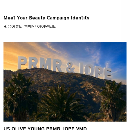
Meet Your Beauty Campaign Identity
밋유어뷰티 캠페인 아이덴티티
US OLIVE YOUNG PRMR, IOPE VMD