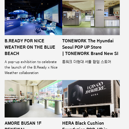
B.READY FOR NICE
TONEWORK The Hyundai
WEATHER ON THE BLUE
Seoul POP UP Store
BEACH
| TONEWORK Brand New SI
A pop-up exhibition to celebrate
톤워크 더현대 서울 팝업 스토어
the launch of the B.Ready x Nice
Weather collaboration
AMORE BUSAN 1F
HERA Black Cushion