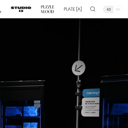
KO
EN