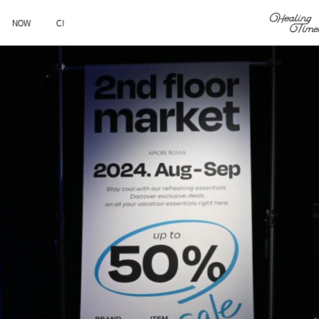
NOW
CI