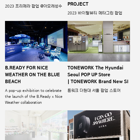
PROJECT
2023 프리메라 팝업 @아모레성수
2023 바이탈뷰티 메타그린 팝업
B.READY FOR NICE
TONEWORK The Hyundai
WEATHER ON THE BLUE
Seoul POP UP Store
BEACH
| TONEWORK Brand New SI
A pop-up exhibition to celebrate
톤워크 더현대 서울 팝업 스토어
the launch of the B.Ready x Nice
Weather collaboration