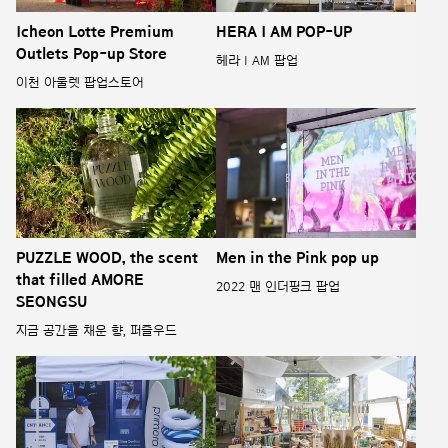
Icheon Lotte Premium
HERA I AM POP-UP
Outlets Pop-up Store
헤라 I AM 팝업
이천 아울렛 팝업스토어
PUZZLE WOOD, the scent
Men in the Pink pop up
that filled AMORE
2022 맨 인더핑크 팝업
SEONGSU
지금 공간을 채운 향, 퍼즐우드