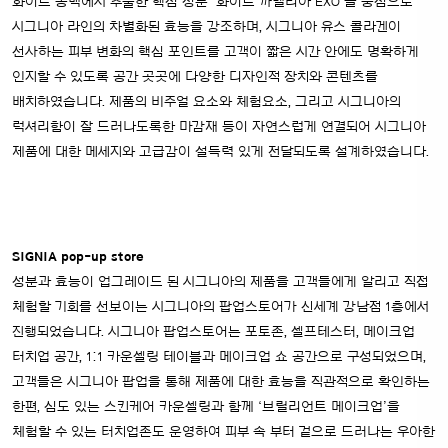
화이트 동백에서 추출한 핵심 성분 ‘화이트 까멜리아 EXO’를 중심으로
시그니아 라인의 차별화된 효능을 강조하며, 시그니아 유스 콜라겐이
선사하는 피부 변화의 핵심 포인트를 고객이 짧은 시간 안에도 명확하게
인지할 수 있도록 공간 곳곳에 다양한 디자인적 장치와 콘텐츠를
배치하였습니다. 제품의 비주얼 요소와 체험요소, 그리고 시그니아의
럭셔리함이 잘 드러나도록한 마감재 등이 자연스럽게 연결되어 시그니아
제품에 대한 메세지와 고급감이 설득력 있게 전달되도록 설계하였습니다.
SIGNIA pop-up store
성분과 효능이 업그레이드 된 시그니아의 제품을 고객들에게 알리고 직접
체험할 기회를 선보이는 시그니아의 팝업스토어가 신세계 강남점 1층에서
진행되었습니다. 시그니아 팝업스토어는 포토존, 셀프테스터, 메이크업
터치업 공간, 1:1 카운셀링 테이블과 메이크업 쇼 공간으로 구성되었으며,
고객들은 시그니아 팝업을 통해 제품에 대한 효능을 직관적으로 확인하는
한편, 심도 있는 스킨케어 카운셀링과 함께 ‘브릴리언트 메이크업’을
체험할 수 있는 터치업존도 운영하여 피부 속 부터 겉으로 드러나는 우아한