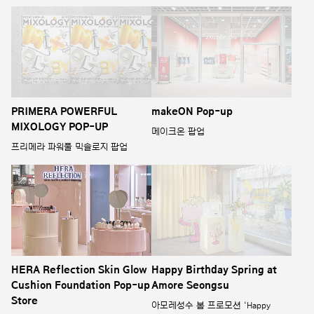
PRIMERA POWERFUL
makeON Pop-up
MIXOLOGY POP-UP
메이크온 팝업
프리메라 파워풀 믹솔로지 팝업
HERA Reflection Skin Glow
Happy Birthday Spring at
Cushion Foundation Pop-up
Amore Seongsu
Store
아모레성수 봄 프로모션 ‘Happy