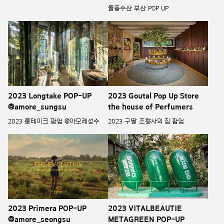
돌풍수산 부산 POP UP
2023 Longtake POP-UP
2023 Goutal Pop Up Store
@amore_sungsu
the house of Perfumers
2023 롱테이크 팝업 @아모레성수
2023 구딸 조향사의 집 팝업
2023 Primera POP-UP
2023 VITALBEAUTIE
@amore_seongsu
METAGREEN POP-UP