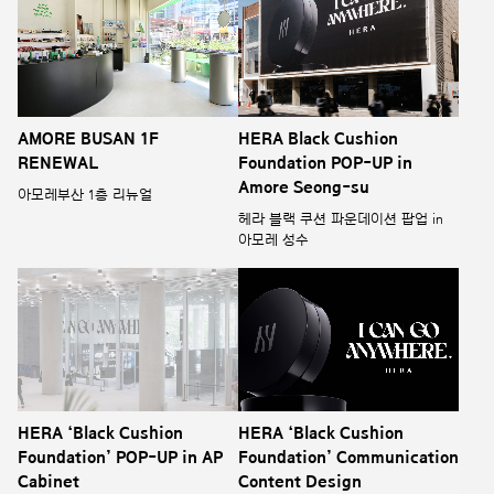
AMORE BUSAN 1F
HERA Black Cushion
RENEWAL
Foundation POP-UP in
Amore Seong-su
아모레부산 1층 리뉴얼
헤라 블랙 쿠션 파운데이션 팝업 in
아모레 성수
HERA ‘Black Cushion
HERA ‘Black Cushion
Foundation’ POP-UP in AP
Foundation’ Communication
Cabinet
Content Design