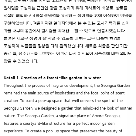
겨울, 내부 공간에도 자연을 고스란히 담기 위해, 원예관련 지식을 공부하여
원시림을 구성하는 근간인 땅을 조성하기 위해 마사토와 배양토, 상토를
적절히 배합하고 4계절 생명력을 유지하는 생이끼를 흙에 이식하여 언덕을
구현하였습니다. 겨울이지만 열대지역에서 볼 수 있는 고사리목과를 심어
겨울 내부의 공간에서 원시림을 최대한 느낄 수 있도록 연출하였습니다.
들여온 새로운 생명이 잘 지낼 수 있도록 내부는 고온 다습한 환경을
조성하여 식물들을 정성을 다해 관리했습니다. 새로운 식물은 팝업 기간
종료 후, 성수가든을 보호하는 이끼로 다시 이식되어 지속성에 대한 의미도
찾을 수 있었습니다.
Detail 1. Creation of a forest-like garden in winter
Throughout the process of fragrance development, the Seongsu Garden
remained the main source of inspirations and the focal point of scent
creation. To build a pop-up space that well delivers the spirit of the
Seongsu Garden, we designed a garden that mimicked the look of mother
nature. The Seongsu Garden, a signature place of Amore Seongsu,
features a courtyard-like structure for a perfect indoor garden
experience. To create a pop-up space that preserves the beauty of