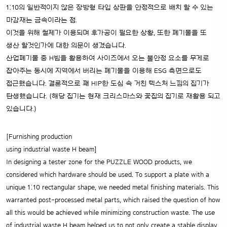
1:10의 일반적이지 않은 장방형 타입 상판을 안정적으로 배치 할 수 있는
마감재는 금속이라는 점.
이것을 위해 철제가 이용되며 후가공이 필요한 상황, 또한 폐기물을 또
생산 할것인가에 대한 의문이 생겼습니다.
산업폐기물 중 H빔을 활용하여 사이즈에서 오는 불안정 요소를 무게로
잡아주는 동시에 지역에서 버리는 폐기물을 이용해 ESG 측면으로도
접근했습니다. 결론적으로 꽤 HIP한 도심 속 거친 텍스처 느낌의 집기가
탄생했습니다. (해당 집기는 현재 크리스마스와 꽃집의 집기로 재활용 되고
있습니다.)
[Furnishing production
using industrial waste H beam]
In designing a tester zone for the PUZZLE WOOD products, we
considered which hardware should be used.
To support a plate with a
unique 1:10 rectangular shape, we needed metal finishing materials.
This
warranted post-processed metal parts, which raised the question of how
all this would be achieved while minimizing construction waste. The use
of industrial waste H beam helped us to not only create a stable display