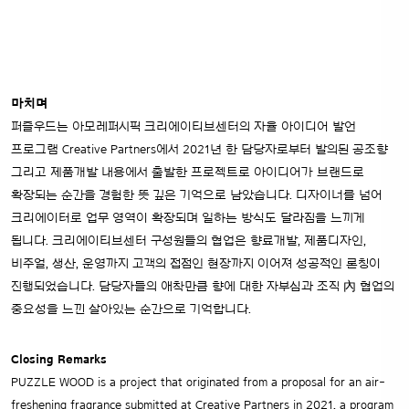
마치며
퍼즐우드는 아모레퍼시픽 크리에이티브센터의 자율 아이디어 발언
프로그램 Creative Partners에서 2021년 한 담당자로부터 발의된 공조향
그리고 제품개발 내용에서 출발한 프로젝트로 아이디어가 브랜드로
확장되는 순간을 경험한 뜻 깊은 기억으로 남았습니다.
디자이너를 넘어
크리에이터로 업무 영역이 확장되며 일하는 방식도 달라짐을 느끼게
됩니다. 크리에이티브센터 구성원들의 협업은 향료개발, 제품디자인,
비주얼, 생산, 운영까지 고객의 접점인 현장까지 이어져 성공적인 론칭이
진행되었습니다. 담당자들의 애착만큼 향에 대한 자부심과 조직 內 협업의
중요성을 느낀 살아있는 순간으로 기억합니다.
Closing Remarks
PUZZLE WOOD is a project that originated from a proposal for an air-
freshening fragrance submitted at Creative Partners in 2021, a program