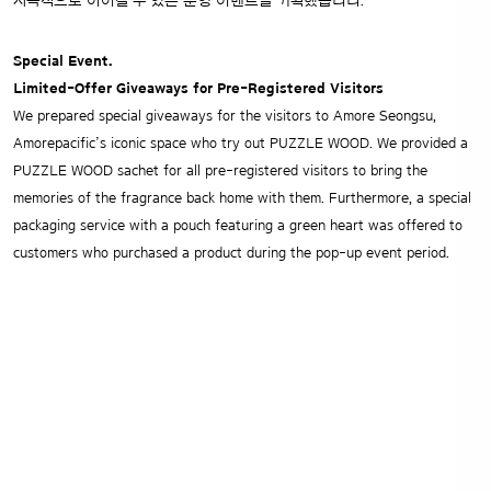
지속적으로 이어질 수 있는 운영 이벤트를 기획했습니다.
Special Event.
Limited-Offer Giveaways for Pre-Registered Visitors
We prepared special giveaways for the visitors to Amore Seongsu,
Amorepacific’s iconic space who try out PUZZLE WOOD. We provided a
PUZZLE WOOD sachet for all pre-registered visitors to bring the
memories of the fragrance back home with them. Furthermore, a special
packaging service with a pouch featuring a green heart was offered to
customers who purchased a product during the pop-up event period.