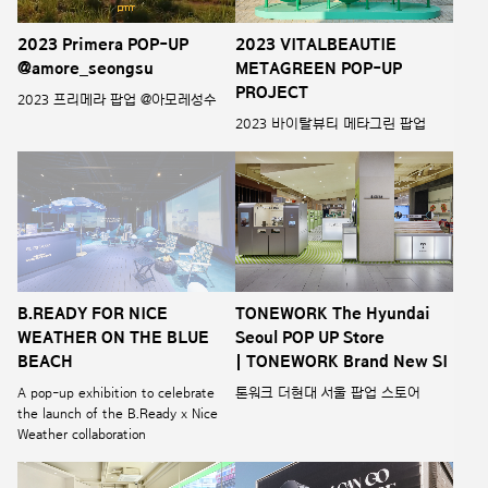
2023 Primera POP-UP
2023 VITALBEAUTIE
@amore_seongsu
METAGREEN POP-UP
PROJECT
2023 프리메라 팝업 @아모레성수
2023 바이탈뷰티 메타그린 팝업
B.READY FOR NICE
TONEWORK The Hyundai
WEATHER ON THE BLUE
Seoul POP UP Store
BEACH
| TONEWORK Brand New SI
A pop-up exhibition to celebrate
톤워크 더현대 서울 팝업 스토어
the launch of the B.Ready x Nice
Weather collaboration