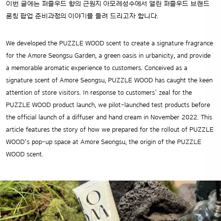
이번 글에는 퍼즐우드 향의 근원지 아모레성수에서 열린 퍼즐우드 브랜드
론칭 팝업 준비과정의 이야기를 들려 드리고자 합니다.
We developed the PUZZLE WOOD scent to create a signature fragrance
for the Amore Seongsu Garden, a green oasis in urbanicity, and provide
a memorable aromatic experience to customers. Conceived as a
signature scent of Amore Seongsu, PUZZLE WOOD has caught the keen
attention of store visitors. In response to customers’ zeal for the
PUZZLE WOOD product launch, we pilot-launched test products before
the official launch of a diffuser and hand cream in November 2022. This
article features the story of how we prepared for the rollout of PUZZLE
WOOD’s pop-up space at Amore Seongsu, the origin of the PUZZLE
WOOD scent.