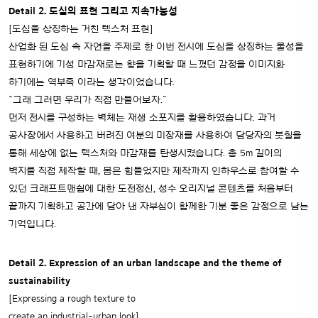
Detail 2. 도심의 표현 그리고 지속가능성
[도심을 상징하는 거친 텍스처 표현]
산업화 된 도심 속 자연을 주제로 한 이번 전시에 도심을 상징하는 물성을
표현하기에 기성 마감재로는 향을 기획할 때 느꼈던 감정을 이미지화
하기에는 역부족 이라는 생각이었습니다.
“그래 그러면 우리가 직접 만들어보자.”
먼저 전시를 구성하는 벽체는 재생 소포지를 활용하였습니다. 과거
공사장에서 사용하고 버려진 여분의 미장재를 사용하여 담당자의 붓칠을
통해 세상에 없는 텍스처와 마감재를 탄생시켰습니다. 총 5m 길이의
벽지를 직접 제작할 때, 몸은 힘들었지만 제작까지 인하우스로 참여할 수
있던 크래프트맨쉽에 대한 도전정신, 성수 오리지널 콘텐츠를 처음부터
끝까지 기획하고 공간에 담아 낸 자부심이 함께한 기분 좋은 감정으로 남는
기억입니다.
Detail 2. Expression of an urban landscape and the theme of
sustainability
[Expressing a rough texture to
create an industrial-urban look]