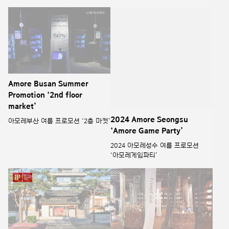
Amore Busan Summer
2024 Amore Seongsu
Promotion ‘2nd floor
‘Amore Game Party’
market’
2024 아모레성수 여름 프로모션
‘아모레게임파티’
아모레부산 여름 프로모션 ‘2층 마켓’
Sulwhasoo_The House of
Longtake POP-UP store,
Sulwhasoo Bukchon
"my little forest" @ANANTI