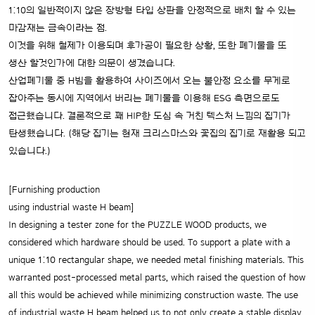
1:10의 일반적이지 않은 장방형 타입 상판을 안정적으로 배치 할 수 있는
마감재는 금속이라는 점.
이것을 위해 철제가 이용되며 후가공이 필요한 상황, 또한 폐기물을 또
생산 할것인가에 대한 의문이 생겼습니다.
산업폐기물 중 H빔을 활용하여 사이즈에서 오는 불안정 요소를 무게로
잡아주는 동시에 지역에서 버리는 폐기물을 이용해 ESG 측면으로도
접근했습니다. 결론적으로 꽤 HIP한 도심 속 거친 텍스처 느낌의 집기가
탄생했습니다. (해당 집기는 현재 크리스마스와 꽃집의 집기로 재활용 되고
있습니다.)
[Furnishing production
using industrial waste H beam]
In designing a tester zone for the PUZZLE WOOD products, we
considered which hardware should be used.
To support a plate with a
unique 1:10 rectangular shape, we needed metal finishing materials.
This
warranted post-processed metal parts, which raised the question of how
all this would be achieved while minimizing construction waste. The use
of industrial waste H beam helped us to not only create a stable display