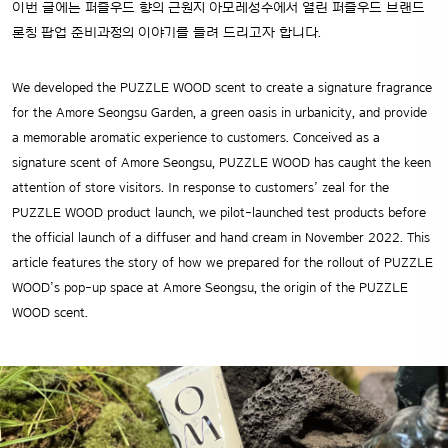
이번 글에는 퍼즐우드 향의 근원지 아모레성수에서 열린 퍼즐우드 브랜드
론칭 팝업 준비과정의 이야기를 들려 드리고자 합니다.
We developed the PUZZLE WOOD scent to create a signature fragrance
for the Amore Seongsu Garden, a green oasis in urbanicity, and provide
a memorable aromatic experience to customers. Conceived as a
signature scent of Amore Seongsu, PUZZLE WOOD has caught the keen
attention of store visitors. In response to customers’ zeal for the
PUZZLE WOOD product launch, we pilot-launched test products before
the official launch of a diffuser and hand cream in November 2022. This
article features the story of how we prepared for the rollout of PUZZLE
WOOD’s pop-up space at Amore Seongsu, the origin of the PUZZLE
WOOD scent.