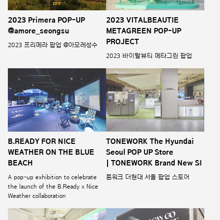
2023 Primera POP-UP
2023 VITALBEAUTIE
@amore_seongsu
METAGREEN POP-UP
PROJECT
2023 프리메라 팝업 @아모레성수
2023 바이탈뷰티 메타그린 팝업
B.READY FOR NICE
TONEWORK The Hyundai
WEATHER ON THE BLUE
Seoul POP UP Store
BEACH
| TONEWORK Brand New SI
A pop-up exhibition to celebrate
톤워크 더현대 서울 팝업 스토어
the launch of the B.Ready x Nice
Weather collaboration