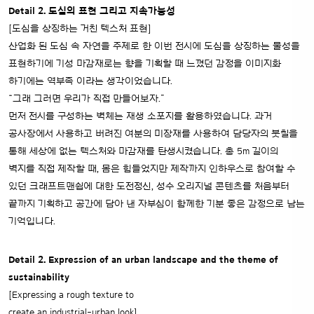
Detail 2. 도심의 표현 그리고 지속가능성
[도심을 상징하는 거친 텍스처 표현]
산업화 된 도심 속 자연을 주제로 한 이번 전시에 도심을 상징하는 물성을
표현하기에 기성 마감재로는 향을 기획할 때 느꼈던 감정을 이미지화
하기에는 역부족 이라는 생각이었습니다.
“그래 그러면 우리가 직접 만들어보자.”
먼저 전시를 구성하는 벽체는 재생 소포지를 활용하였습니다. 과거
공사장에서 사용하고 버려진 여분의 미장재를 사용하여 담당자의 붓칠을
통해 세상에 없는 텍스처와 마감재를 탄생시켰습니다. 총 5m 길이의
벽지를 직접 제작할 때, 몸은 힘들었지만 제작까지 인하우스로 참여할 수
있던 크래프트맨쉽에 대한 도전정신, 성수 오리지널 콘텐츠를 처음부터
끝까지 기획하고 공간에 담아 낸 자부심이 함께한 기분 좋은 감정으로 남는
기억입니다.
Detail 2. Expression of an urban landscape and the theme of
sustainability
[Expressing a rough texture to
create an industrial-urban look]