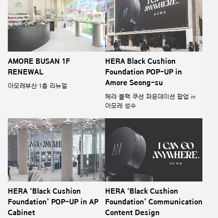
AMORE BUSAN 1F
HERA Black Cushion
RENEWAL
Foundation POP-UP in
Amore Seong-su
아모레부산 1층 리뉴얼
헤라 블랙 쿠션 파운데이션 팝업 in
아모레 성수
HERA ‘Black Cushion
HERA ‘Black Cushion
Foundation’ POP-UP in AP
Foundation’ Communication
Cabinet
Content Design