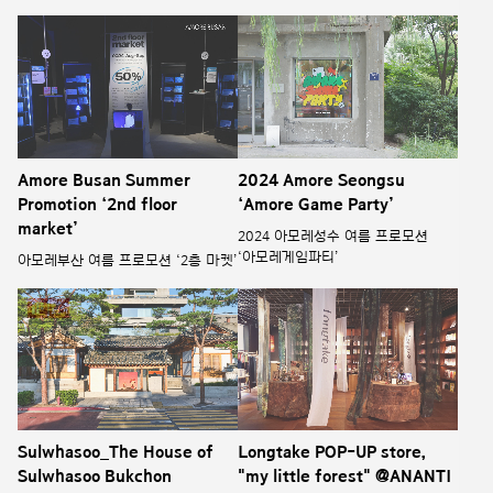
Amore Busan Summer
2024 Amore Seongsu
Promotion ‘2nd floor
‘Amore Game Party’
market’
2024 아모레성수 여름 프로모션
‘아모레게임파티’
아모레부산 여름 프로모션 ‘2층 마켓’
Sulwhasoo_The House of
Longtake POP-UP store,
Sulwhasoo Bukchon
"my little forest" @ANANTI