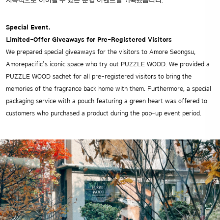
지속적으로 이어질 수 있는 운영 이벤트를 기획했습니다.
Special Event.
Limited-Offer Giveaways for Pre-Registered Visitors
We prepared special giveaways for the visitors to Amore Seongsu,
Amorepacific’s iconic space who try out PUZZLE WOOD. We provided a
PUZZLE WOOD sachet for all pre-registered visitors to bring the
memories of the fragrance back home with them. Furthermore, a special
packaging service with a pouch featuring a green heart was offered to
customers who purchased a product during the pop-up event period.