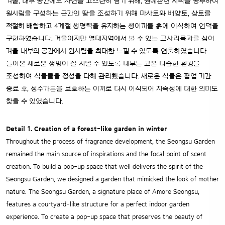
겨울, 내부 공간에도 자연을 고스란히 담기 위해, 원예관련 지식을 공부하여
원시림을 구성하는 근간인 땅을 조성하기 위해 마사토와 배양토, 상토를
적절히 배합하고 4계절 생명력을 유지하는 생이끼를 흙에 이식하여 언덕을
구현하였습니다. 겨울이지만 열대지역에서 볼 수 있는 고사리목과를 심어
겨울 내부의 공간에서 원시림을 최대한 느낄 수 있도록 연출하였습니다.
들여온 새로운 생명이 잘 지낼 수 있도록 내부는 고온 다습한 환경을
조성하여 식물들을 정성을 다해 관리했습니다. 새로운 식물은 팝업 기간
종료 후, 성수가든을 보호하는 이끼로 다시 이식되어 지속성에 대한 의미도
찾을 수 있었습니다.
Detail 1. Creation of a forest-like garden in winter
Throughout the process of fragrance development, the Seongsu Garden
remained the main source of inspirations and the focal point of scent
creation. To build a pop-up space that well delivers the spirit of the
Seongsu Garden, we designed a garden that mimicked the look of mother
nature. The Seongsu Garden, a signature place of Amore Seongsu,
features a courtyard-like structure for a perfect indoor garden
experience. To create a pop-up space that preserves the beauty of