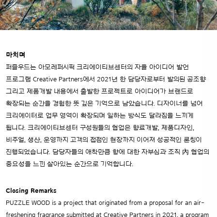
마치며
퍼즐우드는 아모레퍼시픽 크리에이티브센터의 자율 아이디어 발언
프로그램 Creative Partners에서 2021년 한 담당자로부터 발의된 공조향
그리고 제품개발 내용에서 출발한 프로젝트로 아이디어가 브랜드로
확장되는 순간을 경험한 뜻 깊은 기억으로 남았습니다.
디자이너를 넘어
크리에이터로 업무 영역이 확장되며 일하는 방식도 달라짐을 느끼게
됩니다. 크리에이티브센터 구성원들의 협업은 향료개발, 제품디자인,
비주얼, 생산, 운영까지 고객의 접점인 현장까지 이어져 성공적인 론칭이
진행되었습니다. 담당자들의 애착만큼 향에 대한 자부심과 조직 內 협업의
중요성을 느낀 살아있는 순간으로 기억합니다.
Closing Remarks
PUZZLE WOOD is a project that originated from a proposal for an air-
freshening fragrance submitted at Creative Partners in 2021, a program