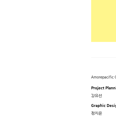
Amorepacific 
Project Plann
강유선
Graphic Desi
정지윤