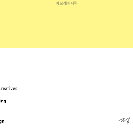
Creatives
ing
gn