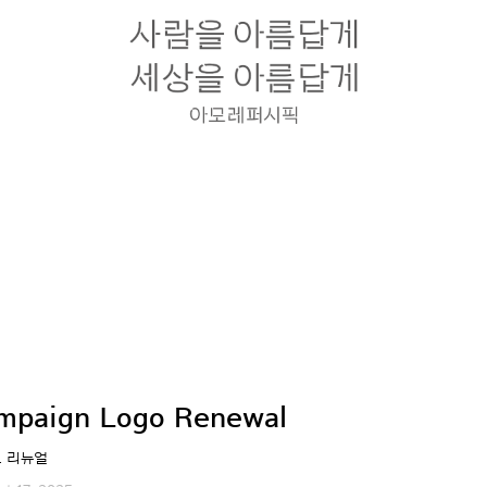
mpaign Logo Renewal
고 리뉴얼