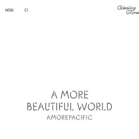
NOW
CI