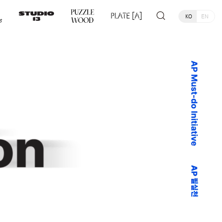
KO
EN