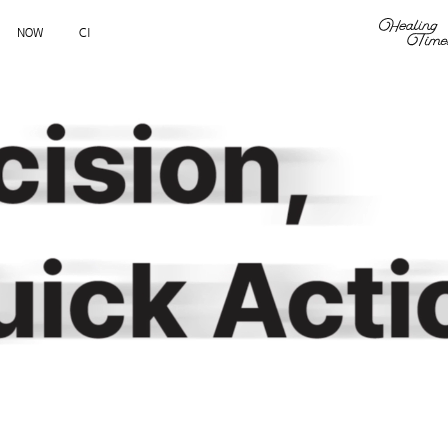
NOW
CI