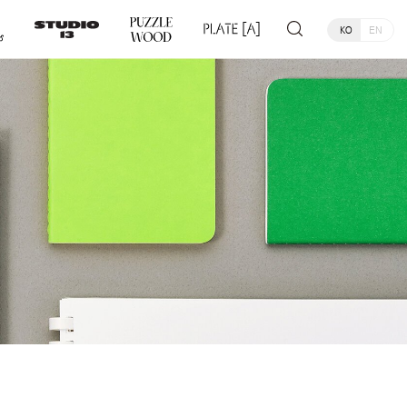
KO
EN