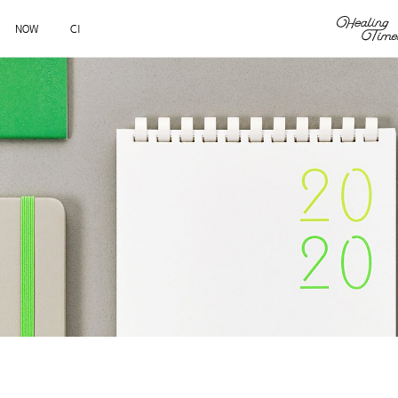
NOW
CI