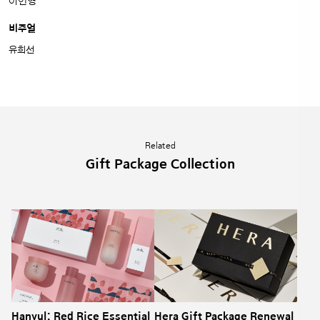
이인영
비주얼
유희선
Related
Gift Package Collection
Hanyul: Red Rice Essential
Hera Gift Package Renewal