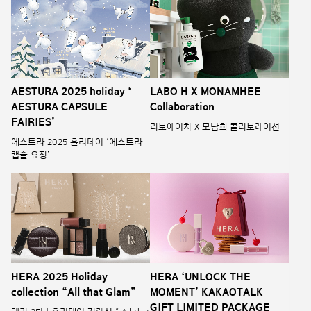
AESTURA 2025 holiday ‘
LABO H X MONAMHEE
AESTURA CAPSULE
Collaboration
FAIRIES’
라보에이치 X 모남희 콜라보레이션
에스트라 2025 홀리데이 ‘에스트라
캡슐 요정’
HERA 2025 Holiday
HERA ‘UNLOCK THE
collection “All that Glam”
MOMENT’ KAKAOTALK
GIFT LIMITED PACKAGE