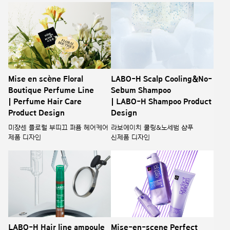
Mise en scène Floral
LABO-H Scalp Cooling&No-
Boutique Perfume Line
Sebum Shampoo
| Perfume Hair Care
| LABO-H Shampoo Product
Product Design
Design
미쟝센 플로럴 부띠끄 퍼퓸 헤어케어
라보에이치 쿨링&노세범 샴푸
제품 디자인
신제품 디자인
LABO-H Hair line ampoule
Mise-en-scene Perfect