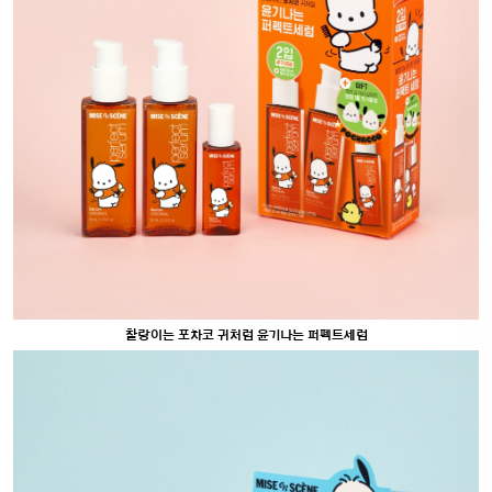
찰랑이는 포차코 귀처럼 윤기나는 퍼펙트세럼