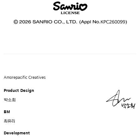
Amorepacific Creatives
Product Design
박소희
BM
최유리
Development