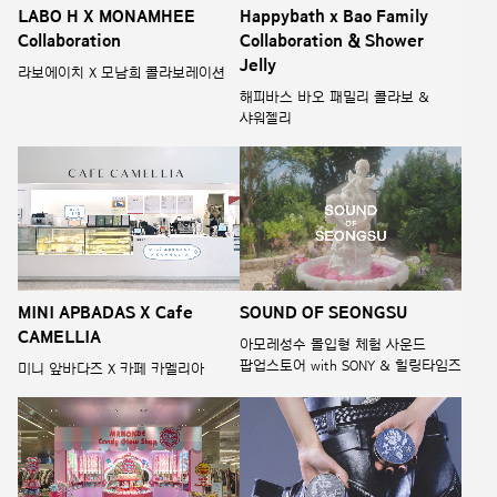
LABO H X MONAMHEE
Happybath x Bao Family
Collaboration
Collaboration & Shower
Jelly
라보에이치 X 모남희 콜라보레이션
해피바스 바오 패밀리 콜라보 &
샤워젤리
MINI APBADAS X Cafe
SOUND OF SEONGSU
CAMELLIA
아모레성수 몰입형 체험 사운드
팝업스토어 with SONY & 힐링타임즈
미니 앞바다즈 X 카페 카멜리아