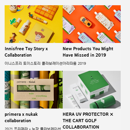
Innisfree Toy Story x
New Products You Might
Collaboration
Have Missed in 2019
이니스프리 토이스토리 콜라보레이션
아리따움 2019
primera x nukak
HERA UV PROTECTOR ×
collaboration
THE CART GOLF
COLLABORATION
2021 프리메라 x 누깍 콜라보레이션