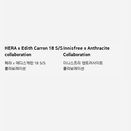
Innisfree Toy Story x
New Products You Might
Collaboration
Have Missed in 2019
이니스프리 토이스토리 콜라보레이션
아리따움 2019
primera x nukak
HERA UV PROTECTOR ×
collaboration
THE CART GOLF
COLLABORATION
2021 프리메라 x 누깍 콜라보레이션
2022 헤라 UV프로텍터 ×
더카트골프 콜라보레이션