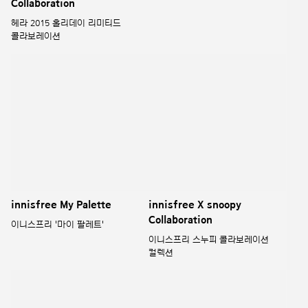
innisfree My Palette
innisfree X snoopy
Collaboration
이니스프리 '마이 팔레트'
이니스프리 스누피 콜라보레이션
컬렉션
HERA x Edith Carron 18 S/S
Innisfree x Anthracite
collaboration
Collaboration
헤라 x 에디스캐런 18 S/S
이니스프리 앤트러사이트
콜라보레이션
콜라보레이션