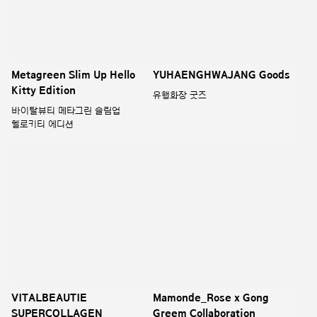
바이탈뷰티 슈퍼콜라겐 에센스 X
키티버니포니
Hanyul Chestnut X Clement
UNBELIEBUBBLE LABO-H
Faugier Creme de Marrons
X CHILSUNG CIDER
COLLABORATION
한율 부들밤 X 클레망포지에
크렘드마롱
라보에이치와 칠성사이다의 놀라운
만남, 언빌리버블 콜라보레이션