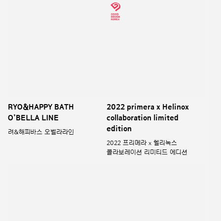
Metagreen Slim Up Hello
YUHAENGHWAJANG Goods
Kitty Edition
유행화장 굿즈
바이탈뷰티 메타그린 슬림업
헬로키티 에디션
VITALBEAUTIE
Mamonde_Rose x Gong
SUPERCOLLAGEN
Greem Collaboration
ESSENCE X
마몽드 로즈 x 공그림 콜라보레이션
KittyBunnyPony