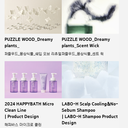
PUZZLE WOOD_Dreamy
PUZZLE WOOD_Dreamy
plants_
plants_Scent Wick
퍼즐우드_몽상식물_쉐입 오브 리츄얼
퍼즐우드_몽상식물_센트 윅
2024 HAPPYBATH Micro
LABO-H Scalp Cooling&No-
Clean Line
Sebum Shampoo
| Product Design
| LABO-H Shampoo Product
Design
해피바스 마이크로 클린