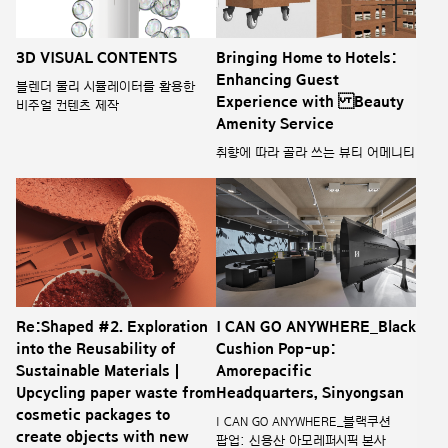
3D VISUAL CONTENTS
Bringing Home to Hotels:
Enhancing Guest
블렌더 물리 시뮬레이터를 활용한
Experience with Beauty
비주얼 컨텐츠 제작
Amenity Service
취향에 따라 골라 쓰는 뷰티 어메니티
Re:Shaped #2. Exploration
I CAN GO ANYWHERE_Black
into the Reusability of
Cushion Pop-up:
Sustainable Materials |
Amorepacific
Upcycling paper waste from
Headquarters, Sinyongsan
cosmetic packages to
I CAN GO ANYWHERE_블랙쿠션
create objects with new
팝업: 신용산 아모레퍼시픽 본사