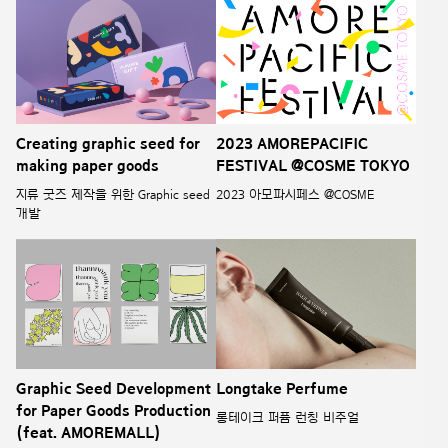
Creating graphic seed for
2023 AMOREPACIFIC
making paper goods
FESTIVAL @COSME TOKYO
지류 굿즈 제작을 위한 Graphic seed
2023 아모파시페스 @COSME
개발
Graphic Seed Development
Longtake Perfume
for Paper Goods Production
롱테이크 퍼퓸 런칭 비주얼
(feat. AMOREMALL)