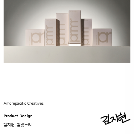
Amorepacific Creatives
Product Design
김지현, 김빛누리