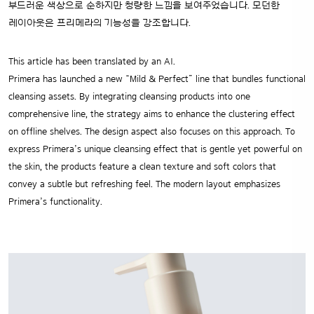
부드러운 색상으로 순하지만 청량한 느낌을 보여주었습니다. 모던한
레이아웃은 프리메라의 기능성을 강조합니다.
This article has been translated by an AI.
Primera has launched a new “Mild & Perfect” line that bundles functional
cleansing assets. By integrating cleansing products into one
comprehensive line, the strategy aims to enhance the clustering effect
on offline shelves. The design aspect also focuses on this approach. To
express Primera’s unique cleansing effect that is gentle yet powerful on
the skin, the products feature a clean texture and soft colors that
convey a subtle but refreshing feel. The modern layout emphasizes
Primera’s functionality.