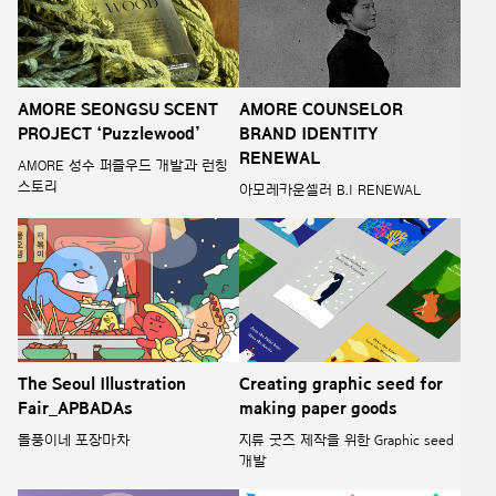
AMORE SEONGSU SCENT
AMORE COUNSELOR
PROJECT ‘Puzzlewood’
BRAND IDENTITY
RENEWAL
AMORE 성수 퍼즐우드 개발과 런칭
스토리
아모레카운셀러 B.I RENEWAL
The Seoul Illustration
Creating graphic seed for
Fair_APBADAs
making paper goods
돌풍이네 포장마차
지류 굿즈 제작을 위한 Graphic seed
개발