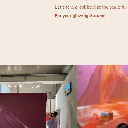
Let’s take a look back at the beautif
For your glowing Autumn