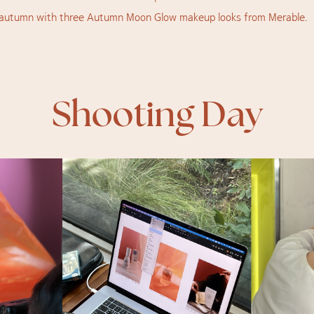
ul autumn with three Autumn Moon Glow makeup looks from Merable.