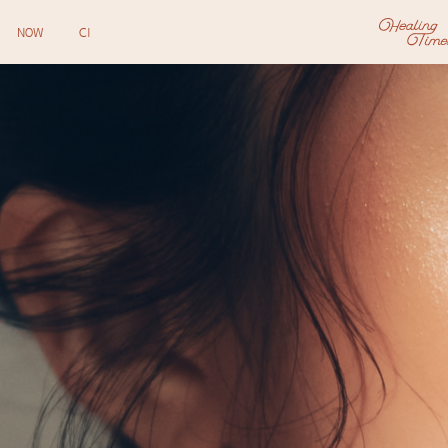
NOW
CI