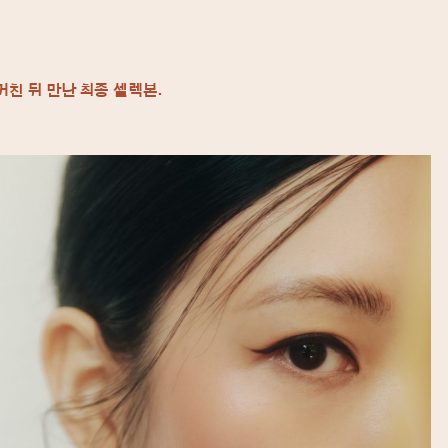
거친 뒤
만난 최종 셀렉본.