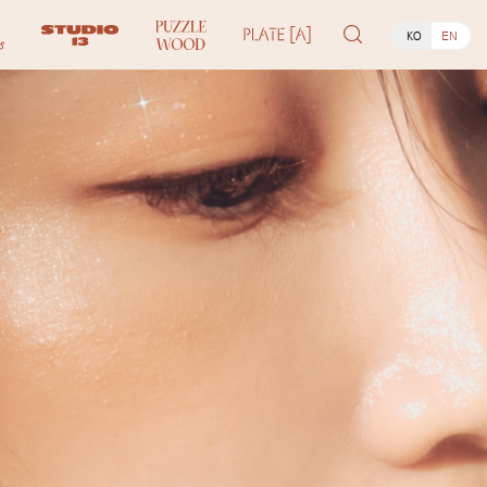
KO
EN