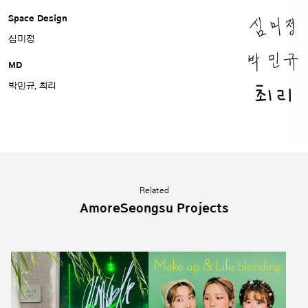
Space Design
심미정
MD
박민규, 최리
Related
AmoreSeongsu Projects