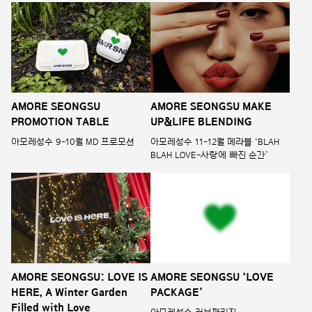
AMORE SEONGSU
AMORE SEONGSU MAKE
PROMOTION TABLE
UP&LIFE BLENDING
아모레성수 9-10월 MD 프로모션
아모레성수 11-12월 메라블 ‘BLAH
BLAH LOVE-사랑에 빠진 순간’
AMORE SEONGSU: LOVE IS
AMORE SEONGSU ‘LOVE
HERE, A Winter Garden
PACKAGE’
Filled with Love