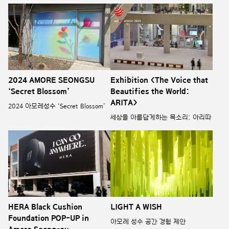
2024 AMORE SEONGSU
Exhibition <The Voice that
‘Secret Blossom’
Beautifies the World:
ARITA>
2024 아모레성수 ‘Secret Blossom’
세상을 아름답게하는 목소리: 아리따
HERA Black Cushion
LIGHT A WISH
Foundation POP-UP in
아모레 성수 공간 경험 제안