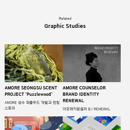
Related
Graphic Studies
AMORE SEONGSU SCENT
AMORE COUNSELOR
PROJECT ‘Puzzlewood’
BRAND IDENTITY
RENEWAL
AMORE 성수 퍼즐우드 개발과 런칭
스토리
아모레카운셀러 B.I RENEWAL