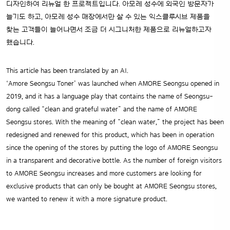
디자인하여 리뉴얼 한 프로젝트입니다. 아모레 성수에 외국인 방문자가
늘기도 하고, 아모레 성수 매장에서만 살 수 있는 익스클루시브 제품을
찾는 고객들이 늘어나면서 조금 더 시그니처한 제품으로 리뉴얼하고자
했습니다.
This article has been translated by an AI.
‘Amore Seongsu Toner’ was launched when AMORE Seongsu opened in
2019, and it has a language play that contains the name of Seongsu-
dong called “clean and grateful water” and the name of AMORE
Seongsu stores. With the meaning of “clean water,” the project has been
redesigned and renewed for this product, which has been in operation
since the opening of the stores by putting the logo of AMORE Seongsu
in a transparent and decorative bottle. As the number of foreign visitors
to AMORE Seongsu increases and more customers are looking for
exclusive products that can only be bought at AMORE Seongsu stores,
we wanted to renew it with a more signature product.