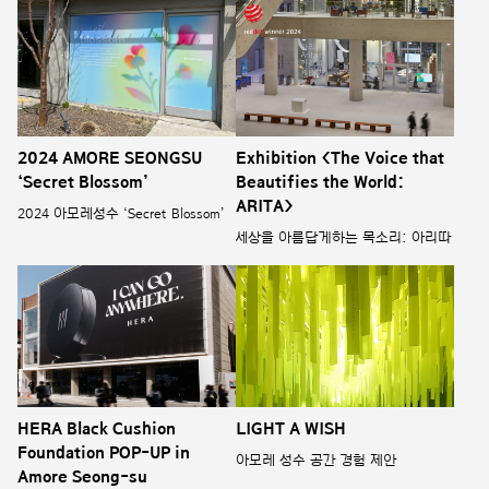
2024 AMORE SEONGSU
Exhibition <The Voice that
‘Secret Blossom’
Beautifies the World:
ARITA>
2024 아모레성수 ‘Secret Blossom’
세상을 아름답게하는 목소리: 아리따
HERA Black Cushion
LIGHT A WISH
Foundation POP-UP in
아모레 성수 공간 경험 제안
Amore Seong-su