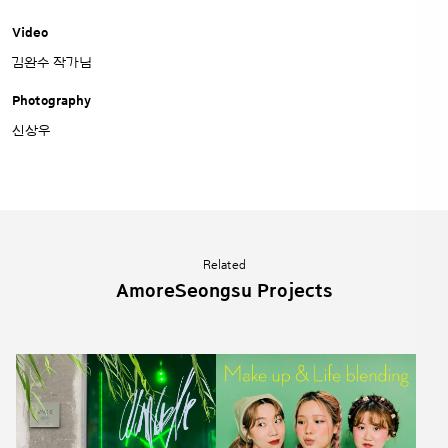
Video
김완수 작가님
Photography
신상우
Related
AmoreSeongsu Projects