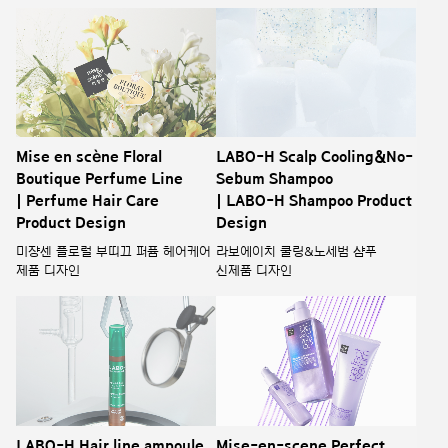
Mise en scène Floral
LABO-H Scalp Cooling&No-
Boutique Perfume Line
Sebum Shampoo
| Perfume Hair Care
| LABO-H Shampoo Product
Product Design
Design
미쟝센 플로럴 부띠끄 퍼퓸 헤어케어
라보에이치 쿨링&노세범 샴푸
제품 디자인
신제품 디자인
LABO-H Hair line ampoule
Mise-en-scene Perfect