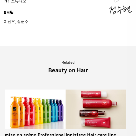
PRT스튜디오
BM팀
이진우, 정현주
Related
Beauty on Hair
mise en scène Professional
Innisfree Hair care line