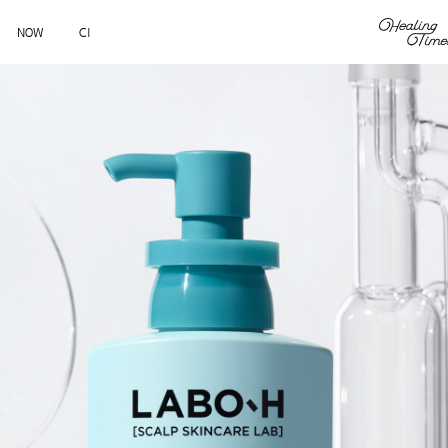
NOW
CI