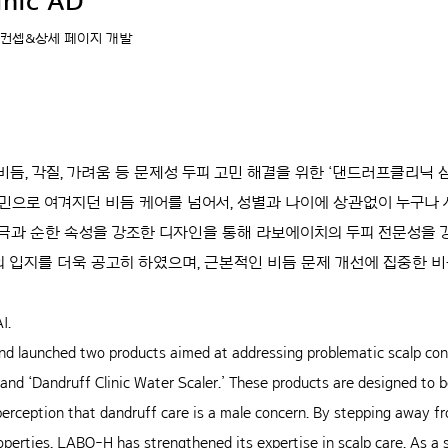
inic AD
 컨셉&상세 페이지 개발
)는 비듬, 각질, 가려움 등 문제성 두피 고민 해결을 위한 ‘댄드러프클리닉
민으로 여겨지던 비듬 케어를 넘어서, 성별과 나이에 상관없이 누구나 
자극과 순한 속성을 강조한 디자인을 통해 라보에이치의 두피 전문성을
 입지를 더욱 공고히 하였으며, 근본적인 비듬 문제 개선에 집중한 비
I.
 launched two products aimed at addressing problematic scalp conc
 and ‘Dandruff Clinic Water Scaler.’ These products are designed to 
perception that dandruff care is a male concern. By stepping away f
operties, LABO-H has strengthened its expertise in scalp care. As a 