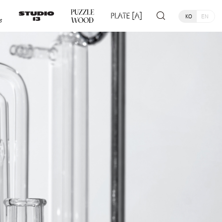
KO
EN