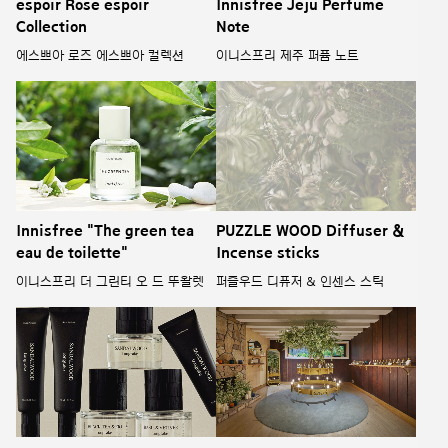
espoir Rose espoir
Innisfree Jeju Perfume
Collection
Note
에스쁘아 로즈 에스쁘아 컬렉션
이니스프리 제주 퍼퓸 노트
Innisfree "The green tea
PUZZLE WOOD Diffuser &
eau de toilette"
Incense sticks
이니스프리 더 그린티 오 드 뚜왈렛
퍼즐우드 디퓨저 & 인센스 스틱