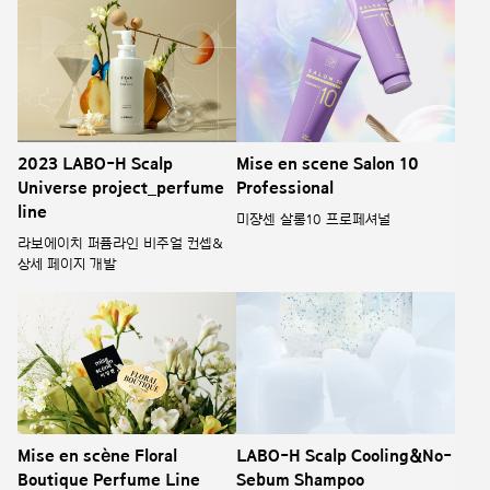
2023 LABO-H Scalp
Mise en scene Salon 10
Universe project_perfume
Professional
line
미쟝센 살롱10 프로페셔널
라보에이치 퍼퓸라인 비주얼 컨셉&
상세 페이지 개발
Mise en scène Floral
LABO-H Scalp Cooling&No-
Boutique Perfume Line
Sebum Shampoo