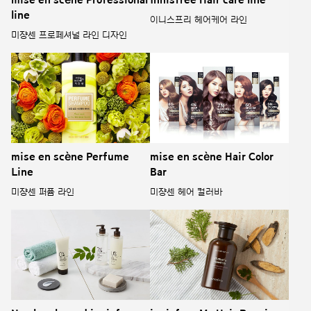
mise en scène Professional
Innisfree Hair care line
line
이니스프리 헤어케어 라인
미쟝센 프로페셔널 라인 디자인
mise en scène Perfume
mise en scène Hair Color
Line
Bar
미쟝센 퍼퓸 라인
미쟝센 헤어 컬러바