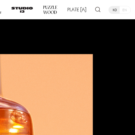
KO
EN