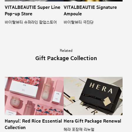
VITALBEAUTIE Super Line
VITALBEAUTIE Signature
Pop-up Store
Ampoule
바이탈뷰티 슈퍼라인 팝업스토어
바이탈뷰티 극진단
Related
Gift Package Collection
Hanyul: Red Rice Essential
Hera Gift Package Renewal
Collection
헤라 포장재 리뉴얼