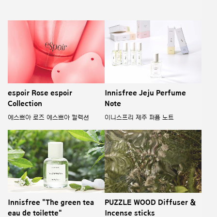
espoir Rose espoir
Innisfree Jeju Perfume
Collection
Note
에스쁘아 로즈 에스쁘아 컬렉션
이니스프리 제주 퍼퓸 노트
Innisfree "The green tea
PUZZLE WOOD Diffuser &
eau de toilette"
Incense sticks