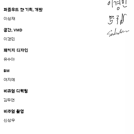
퍼즐우드 향 기획, 개발
이상재
공간, VMD
이경민
패키지 디자인
유수아
BM
여지예
비쥬얼 디렉팅
김두연
비주얼 촬영
신상우