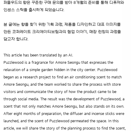
퍼즐우드의 향은 꾸준한 구매 문의를 받아 8개월의 준비를 통해 디퓨져와
인센스 스틱을 출시하게 되었습니다.
본 글에는 향을 찾기 위한 기획 과정, 제품을 디자인하고 대표 이미지를
만든 코퍼레이트 크리에이티브팀과의 협업 이야기, 매장 런칭의 과정을
담고자 합니다.
This article has been translated by an AI.
Puzzlewood is a fragrance for Amore Seongu that expresses the
relaxation of a simple garden hidden in the city center. Puzzlewood
began as a research project to find an air conditioning scent to match
Amore Seongu, and the team worked to share the process with store
visitors and communicate the story of how the product came to be
through social media. The result was the development of Puzzlewood, a
scent that not only matches Amore Seongu, but also stands on its own.
After eight months of preparation, the diffuser and incense sticks were
launched, and the scent of Puzzlewood permeated the space. In this
article, we will share the story of the planning process to find the scent,