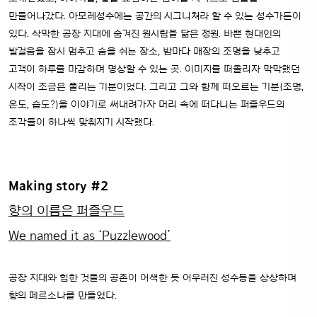
만들어나갔다. 아모레성수에는 공간의 시그니쳐라 할 수 있는 성수가든이
있다. 삭막한 공장 지대에 숨겨진 원시림을 닮은 정원. 바쁜 현대인의
발걸음을 잠시 멈추고 숨을 쉬는 장소, 밤마다 매장의 조명을 낮추고
고객이 하루를 마감하며 명상할 수 있는 곳.
이미지를 떠올리자 막막했던
시작이 조금은 풀리는 기분이었다. 그리고 그와 함께 떠오르는 기분(조명,
온도, 습도?)을 이야기로 써내려가자 머리 속에 떠다니는 퍼즐우드의
조각들이 하나씩 맞춰지기 시작했다.
Making story #2
향의 이름은 퍼즐우드
We named it as ‘Puzzlewood’
공장 지대와 힙한 것들의 공존이 어색한 듯 어우러진 성수동을 상상하며
향의 페르소나를 만들었다.