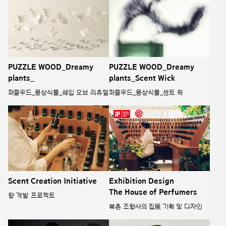
PUZZLE WOOD_Dreamy
PUZZLE WOOD_Dreamy
plants_
plants_Scent Wick
퍼즐우드_몽상식물_쉐입 오브 리츄얼
퍼즐우드_몽상식물_센트 윅
Scent Creation Initiative
Exhibition Design
The House of Perfumers
향 개발 프로젝트
북촌 조향사의 집展 기획 및 디자인