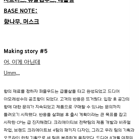
시트러스, 유칼립투스, 네롤릴
BASE NOTE:
향나무, 머스크
Making story #5
어, 이게 아닌데
Umm,,,
향의 재료를 정하자 퍼즐우드는 급물살을 타고 완성되었고 드디어
아모레성수의 공조향이 되었다. 고객의 반응은 뜨거웠다. 입장 후 공간의
향에 대한 문의가 지속되었고 제품으로 구매할 수 있냐는 문의까지
들려오기 시작했다. 반응을 살펴본 후 출시 계획이라는 큰 목표를 잡고
시작한 CP는 급 진지해졌다.
크리에이티브 전략팀의 제품 개발과 비쥬얼
작업, 브랜드 크리에이트브 4팀의 패키지 디자인, 그리고 우리 팀의 기획과
오프라인 런칭 기획으로 세 팀은 분주하게 움직였다.
드디어 8개월 여정의