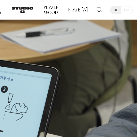
KO
EN