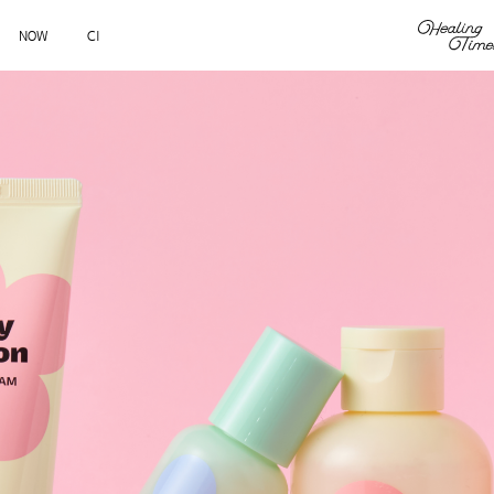
NOW
CI