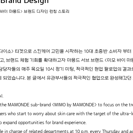
rand Design
 바이 마몽드> 브랜드 디자인 런칭 스토리
 <다이소> 타겟으로 스킨케어 고민을 시작하는 10대 초중반 소비자 부터
고, 브랜드 체험 기회를 확대하고자 마몽드 서브 브랜드 <미모 바이 
당자들의 매주 목요일 10시 정기 미팅, 적극적인 현업 팔로업의 결과로,
게 되었습니다. 본 글에서 유관부서들의 적극적인 협업으로 완성해갔던 
I.
the MAMONDE sub-brand <MIMO by MAMONDE> to focus on the tren
rs who start to worry about skin care with the target of the ultra
to expand opportunities for brand experience.
ple in charge of related departments at 10 p.m. every Thursday and a