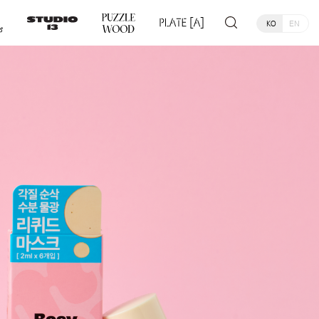
KO
EN