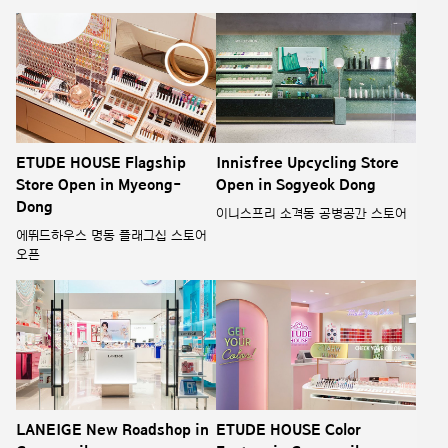
ETUDE HOUSE Flagship
Innisfree Upcycling Store
Store Open in Myeong-
Open in Sogyeok Dong
Dong
이니스프리 소격동 공병공간 스토어
에뛰드하우스 명동 플래그십 스토어
오픈
LANEIGE New Roadshop in
ETUDE HOUSE Color
Garosu gil
Factory in Garosugil