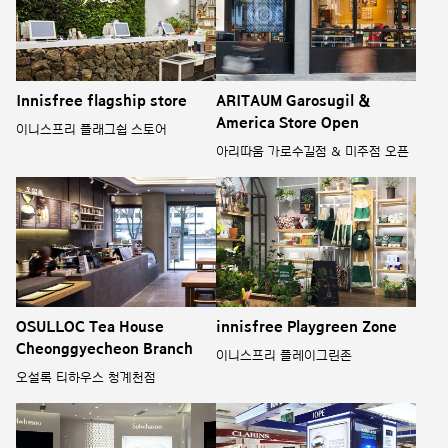
Innisfree flagship store
ARITAUM Garosugil &
America Store Open
이니스프리 플래그쉽 스토어
아리따움 가로수길점 & 미주점 오픈
OSULLOC Tea House
innisfree Playgreen Zone
Cheonggyecheon Branch
이니스프리 플레이그린존
오설록 티하우스 청계천점