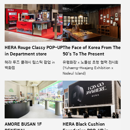
HERA Rouge Classy POP-UP
The Face of Korea From The
in Department store
50's To The Present
헤라 루즈 클래시 립스틱 팝업 in
유행화장 x 노들섬 초청 협력 전시회
백화점
(Yuhaeng-Hwajang Exhibition x
Nodeul Island)
AMORE BUSAN 1F
HERA Black Cushion
RENEWAL
Foundation POP-UP in