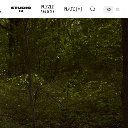
KO
EN