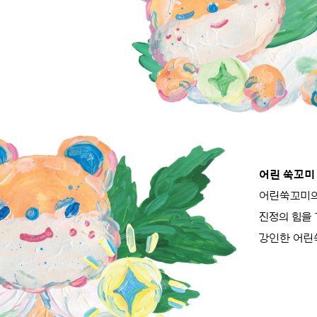
어린 쑥꼬미
어린쑥꼬미
진정의 힘을
강인한
어린쑥