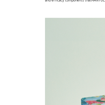
and efficacy components thatHANYUL’s 