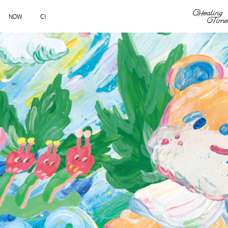
NOW
CI