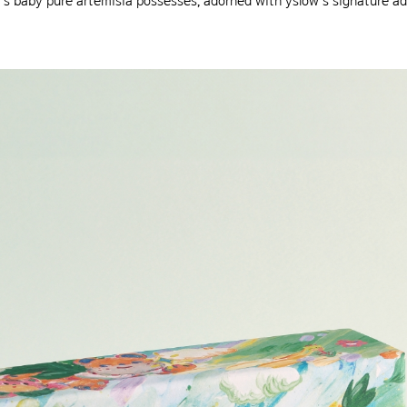
baby pure artemisia possesses, adorned with yslow’s signature ado