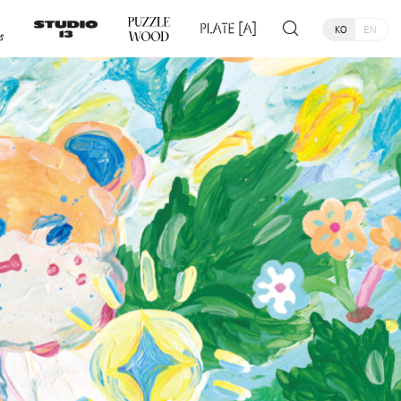
KO
EN