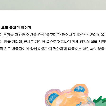
 요정 쑥꼬미 이야기
 온기를 더하면 어린쑥 요정 ‘쑥꼬미’가 깨어나요. 따스한 햇볕, 비
 밤을 견디며, 굳세고 강인한 쑥으로 거듭나기 위해 진정의 힘을 키워냅
짝 친구 병풀랑이와 함께 마음까지 편안하게 다독이는 어린쑥의 향을