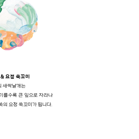
 & 요정 쑥꼬미
의 새싹날개는
 기를수록
큰 잎으로 자라나
의 요정 쑥꼬미가 됩니다.