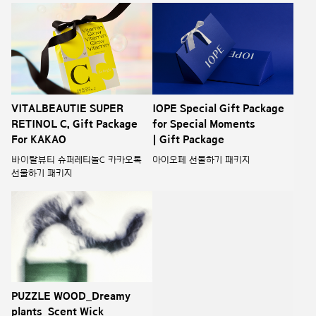
VITALBEAUTIE SUPER
IOPE Special Gift Package
RETINOL C, Gift Package
for Special Moments
For KAKAO
| Gift Package
바이탈뷰티 슈퍼레티놀C 카카오톡
아이오페 선물하기 패키지
선물하기 패키지
PUZZLE WOOD_Dreamy
CREATING Objet using
plants_Scent Wick
Plate A material