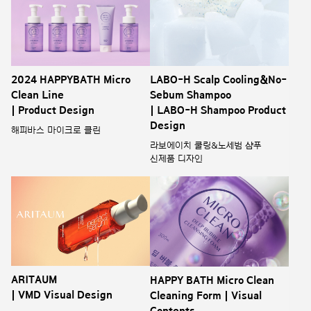
2024 HAPPYBATH Micro
LABO-H Scalp Cooling&No-
Clean Line
Sebum Shampoo
| Product Design
| LABO-H Shampoo Product
Design
해피바스 마이크로 클린
라보에이치 쿨링&노세범 샴푸
신제품 디자인
ARITAUM
HAPPY BATH Micro Clean
| VMD Visual Design
Cleaning Form | Visual