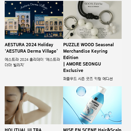
AESTURA 2024 Holiday
PUZZLE WOOD Seasonal
‘AESTURA Derma Village’
Merchandise Keyring
Edition
에스트라 2024 홀리데이 ‘에스트라
| AMORE SEONGU
더마 빌리지’
Exclusive
퍼즐우드 시즌 굿즈 키링 에디션
HOLITUAL ULTRA
MISE EN SCENE Hair&Scalp