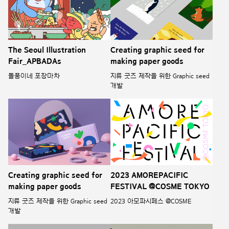
The Seoul Illustration
Creating graphic seed for
Fair_APBADAs
making paper goods
돌풍이네 포장마차
지류 굿즈 제작을 위한 Graphic seed
개발
Creating graphic seed for
2023 AMOREPACIFIC
making paper goods
FESTIVAL @COSME TOKYO
지류 굿즈 제작을 위한 Graphic seed
2023 아모파시페스 @COSME
개발