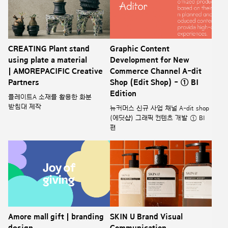
CREATING Plant stand
Graphic Content
using plate a material
Development for New
| AMOREPACIFIC Creative
Commerce Channel A-dit
Partners
Shop (Edit Shop) - ① BI
Edition
플레이트A 소재를 활용한 화분
받침대 제작
뉴커머스 신규 사업 채널 A-dit shop
(에딧샵) 그래픽 컨텐츠 개발 ① BI
편
Amore mall gift | branding
SKIN U Brand Visual
design
Communication