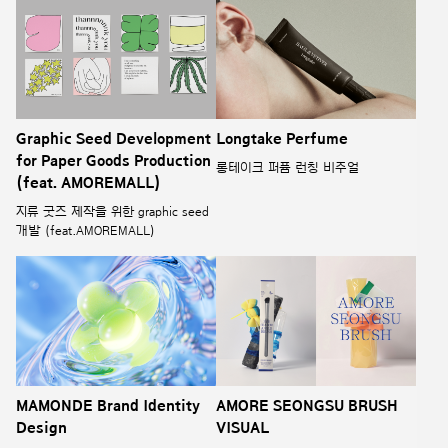
Graphic Seed Development
Longtake Perfume
for Paper Goods Production
롱테이크 퍼퓸 런칭 비주얼
(feat. AMOREMALL)
지류 굿즈 제작을 위한 graphic seed
개발 (feat.AMOREMALL)
MAMONDE Brand Identity
AMORE SEONGSU BRUSH
Design
VISUAL