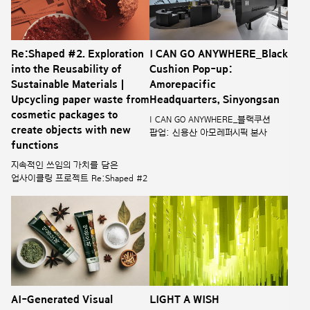
Re:Shaped #2. Exploration
I CAN GO ANYWHERE_Black
into the Reusability of
Cushion Pop-up:
Sustainable Materials |
Amorepacific
Upcycling paper waste from
Headquarters, Sinyongsan
cosmetic packages to
I CAN GO ANYWHERE_블랙쿠션
create objects with new
팝업: 신용산 아모레퍼시픽 본사
functions
지속적인 쓰임의 가치를 담은
업사이클링 프로젝트 Re:Shaped #2
AI-Generated Visual
LIGHT A WISH