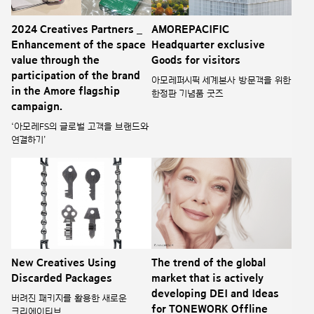
2024 Creatives Partners _
AMOREPACIFIC
Enhancement of the space
Headquarter exclusive
value through the
Goods for visitors
participation of the brand
아모레퍼시픽 세계본사 방문객을 위한
in the Amore flagship
한정판 기념품 굿즈
campaign.
‘아모레FS의 글로벌 고객을 브랜드와
연결하기’
New Creatives Using
The trend of the global
Discarded Packages
market that is actively
developing DEI and Ideas
버려진 패키지를 활용한 새로운
for TONEWORK Offline
크리에이티브