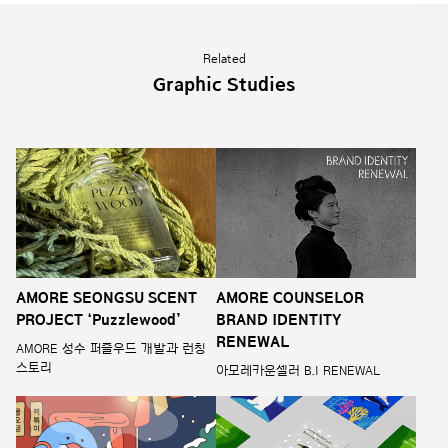
Related
Graphic Studies
AMORE SEONGSU SCENT
AMORE COUNSELOR
PROJECT ‘Puzzlewood’
BRAND IDENTITY
RENEWAL
AMORE 성수 퍼즐우드 개발과 런칭
스토리
아모레카운셀러 B.I RENEWAL