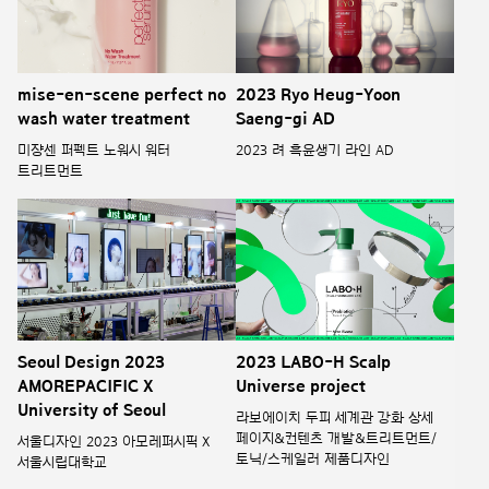
mise-en-scene perfect no
2023 Ryo Heug-Yoon
wash water treatment
Saeng-gi AD
미쟝센 퍼펙트 노워시 워터
2023 려 흑윤생기 라인 AD
트리트먼트
Seoul Design 2023
2023 LABO-H Scalp
AMOREPACIFIC X
Universe project
University of Seoul
라보에이치 두피 세계관 강화 상세
페이지&컨텐츠 개발&트리트먼트/
서울디자인 2023 아모레퍼시픽 X
토닉/스케일러 제품디자인
서울시립대학교