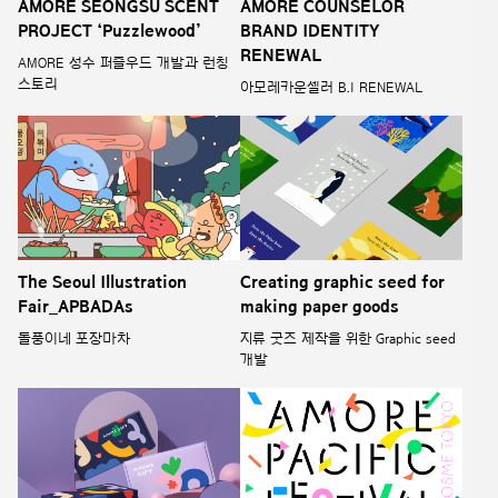
AMORE SEONGSU SCENT
AMORE COUNSELOR
PROJECT ‘Puzzlewood’
BRAND IDENTITY
RENEWAL
AMORE 성수 퍼즐우드 개발과 런칭
스토리
아모레카운셀러 B.I RENEWAL
The Seoul Illustration
Creating graphic seed for
Fair_APBADAs
making paper goods
돌풍이네 포장마차
지류 굿즈 제작을 위한 Graphic seed
개발