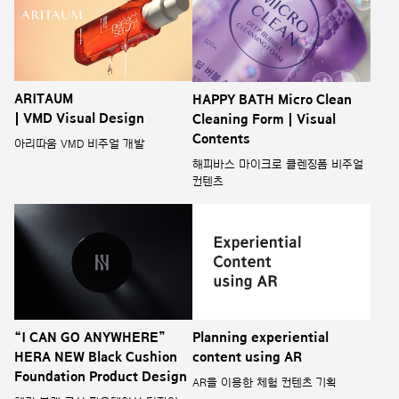
ARITAUM
HAPPY BATH Micro Clean
| VMD Visual Design
Cleaning Form | Visual
Contents
아리따움 VMD 비주얼 개발
해피바스 마이크로 클렌징폼 비주얼
컨텐츠
“I CAN GO ANYWHERE”
Planning experiential
HERA NEW Black Cushion
content using AR
Foundation Product Design
AR을 이용한 체험 컨텐츠 기획