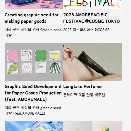
Creating graphic seed for
2023 AMOREPACIFIC
making paper goods
FESTIVAL @COSME TOKYO
지류 굿즈 제작을 위한 Graphic seed
2023 아모파시페스 @COSME
개발
Graphic Seed Development
Longtake Perfume
for Paper Goods Production
롱테이크 퍼퓸 런칭 비주얼
(feat. AMOREMALL)
지류 굿즈 제작을 위한 graphic seed
개발 (feat.AMOREMALL)