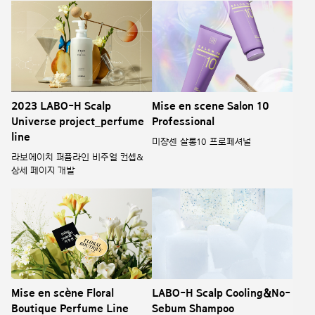
2023 LABO-H Scalp
Mise en scene Salon 10
Universe project_perfume
Professional
line
미쟝센 살롱10 프로페셔널
라보에이치 퍼퓸라인 비주얼 컨셉&
상세 페이지 개발
Mise en scène Floral
LABO-H Scalp Cooling&No-
Boutique Perfume Line
Sebum Shampoo