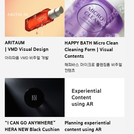
ARITAUM
HAPPY BATH Micro Clean
| VMD Visual Design
Cleaning Form | Visual
Contents
아리따움 VMD 비주얼 개발
해피바스 마이크로 클렌징폼 비주얼
컨텐츠
“I CAN GO ANYWHERE”
Planning experiential
HERA NEW Black Cushion
content using AR