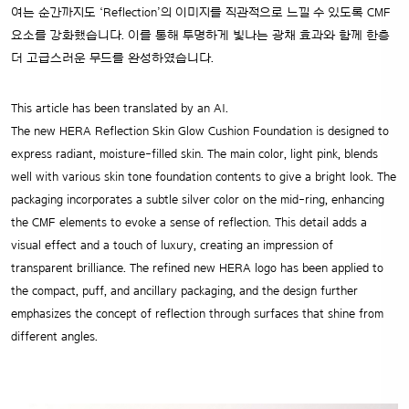
여는 순간까지도 ‘Reflection’의 이미지를 직관적으로 느낄 수 있도록 CMF
요소를 강화했습니다. 이를 통해 투명하게 빛나는 광채 효과와 함께 한층
더 고급스러운 무드를 완성하였습니다.
This article has been translated by an AI.
The new HERA Reflection Skin Glow Cushion Foundation is designed to
express radiant, moisture-filled skin. The main color, light pink, blends
well with various skin tone foundation contents to give a bright look.
The
packaging incorporates a subtle silver color on the mid-ring, enhancing
the CMF elements to evoke a sense of reflection. This detail adds a
visual effect and a touch of luxury, creating an impression of
transparent brilliance.
The refined new HERA logo has been applied to
the compact, puff, and ancillary packaging, and the design further
emphasizes the concept of reflection through surfaces that shine from
different angles.