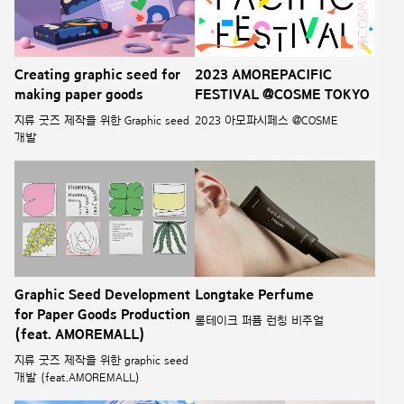
Creating graphic seed for
2023 AMOREPACIFIC
making paper goods
FESTIVAL @COSME TOKYO
지류 굿즈 제작을 위한 Graphic seed
2023 아모파시페스 @COSME
개발
Graphic Seed Development
Longtake Perfume
for Paper Goods Production
롱테이크 퍼퓸 런칭 비주얼
(feat. AMOREMALL)
지류 굿즈 제작을 위한 graphic seed
개발 (feat.AMOREMALL)