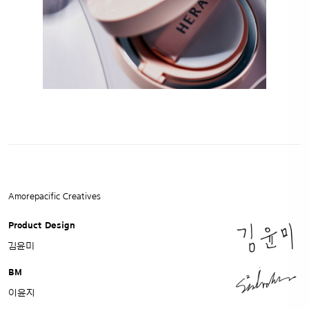
Amorepacific Creatives
Product Design
김윤미
BM
이윤지