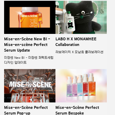
Mise-en-Scène New BI -
LABO H X MONAMHEE
Mise-en-scène Perfect
Collaboration
Serum Update
라보에이치 X 모남희 콜라보레이션
미쟝센 New BI - 미쟝센 퍼펙트세럼
디자인 업데이트
Mise-en-Scène Perfect
Mise-en-Scène Perfect
Serum Pop-up
Serum Bespoke