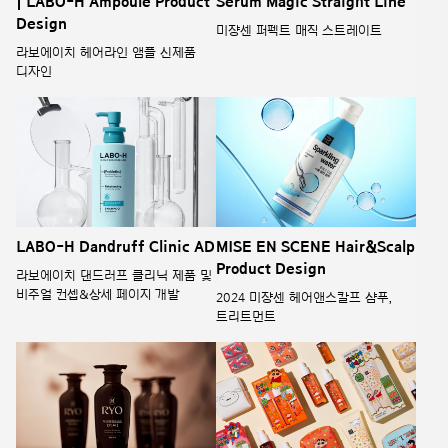
| LABO-H Ampoule Product
Serum Magic Straight Line
Design
미쟝센 퍼펙트 매직 스트레이트
라보에이치 헤어라인 앰플 신제품
디자인
LABO-H Dandruff Clinic AD
MISE EN SCENE Hair&Scalp
Product Design
라보에이치 댄드러프 클리닉 제품 및
비주얼 컨셉&상세 페이지 개발
2024 미쟝센 헤어앤스칼프 샴푸,
트리트먼트