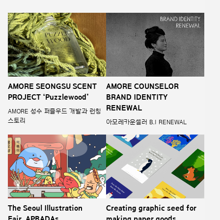
AMORE SEONGSU SCENT
AMORE COUNSELOR
PROJECT ‘Puzzlewood’
BRAND IDENTITY
RENEWAL
AMORE 성수 퍼즐우드 개발과 런칭
스토리
아모레카운셀러 B.I RENEWAL
The Seoul Illustration
Creating graphic seed for
Fair_APBADAs
making paper goods