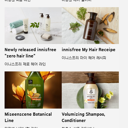
Newly released innisfree
innisfree My Hair Receipe
"zero hair line"
이니스프리 마이 헤어 레시피
이니스프리 제로 헤어 라인
Miseenscene Botanical
Volumizing Shampoo,
Line
Conditioner