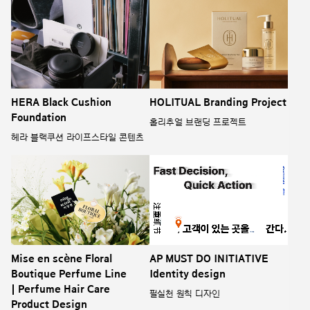
HERA Black Cushion
HOLITUAL Branding Project
Foundation
홀리추얼 브랜딩 프로젝트
헤라 블랙쿠션 라이프스타일 콘텐츠
Mise en scène Floral
AP MUST DO INITIATIVE
Boutique Perfume Line
Identity design
| Perfume Hair Care
필실천 원칙 디자인
Product Design