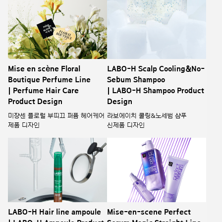
Mise en scène Floral
LABO-H Scalp Cooling&No-
Boutique Perfume Line
Sebum Shampoo
| Perfume Hair Care
| LABO-H Shampoo Product
Product Design
Design
미쟝센 플로럴 부띠끄 퍼퓸 헤어케어
라보에이치 쿨링&노세범 샴푸
제품 디자인
신제품 디자인
LABO-H Hair line ampoule
Mise-en-scene Perfect