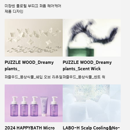
미쟝센 플로럴 부띠끄 퍼퓸 헤어케어
제품 디자인
PUZZLE WOOD_Dreamy
PUZZLE WOOD_Dreamy
plants_
plants_Scent Wick
퍼즐우드_몽상식물_쉐입 오브 리츄얼
퍼즐우드_몽상식물_센트 윅
2024 HAPPYBATH Micro
LABO-H Scalp Cooling&No-