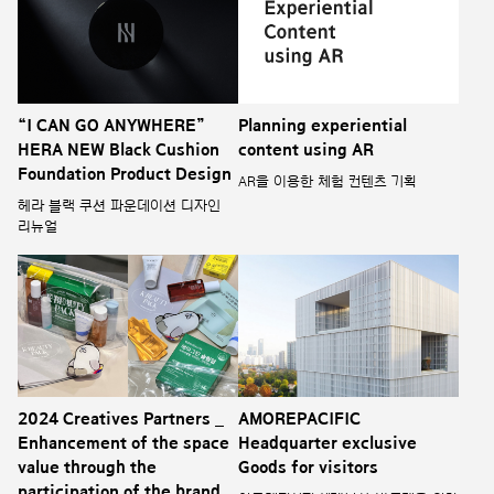
“I CAN GO ANYWHERE”
Planning experiential
HERA NEW Black Cushion
content using AR
Foundation Product Design
AR을 이용한 체험 컨텐츠 기획
헤라 블랙 쿠션 파운데이션 디자인
리뉴얼
2024 Creatives Partners _
AMOREPACIFIC
Enhancement of the space
Headquarter exclusive
value through the
Goods for visitors
participation of the brand