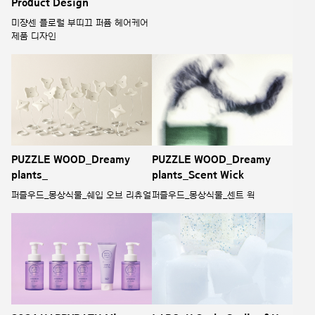
Product Design
미쟝센 플로럴 부띠끄 퍼퓸 헤어케어
제품 디자인
PUZZLE WOOD_Dreamy
PUZZLE WOOD_Dreamy
plants_
plants_Scent Wick
퍼즐우드_몽상식물_쉐입 오브 리츄얼
퍼즐우드_몽상식물_센트 윅