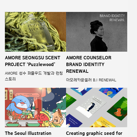
AMORE SEONGSU SCENT
AMORE COUNSELOR
PROJECT ‘Puzzlewood’
BRAND IDENTITY
RENEWAL
AMORE 성수 퍼즐우드 개발과 런칭
스토리
아모레카운셀러 B.I RENEWAL
The Seoul Illustration
Creating graphic seed for