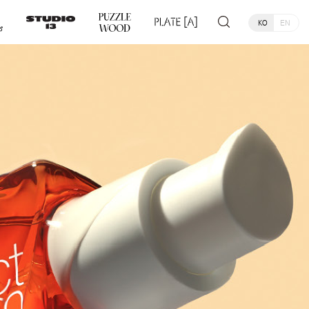
KO
EN