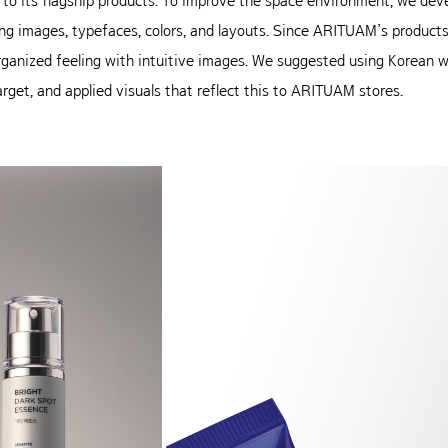
 to its flagship products. To improve the space environment, we dev
ding images, typefaces, colors, and layouts. Since ARITUAM’s product
ganized feeling with intuitive images. We suggested using Korean w
arget, and applied visuals that reflect this to ARITUAM stores.