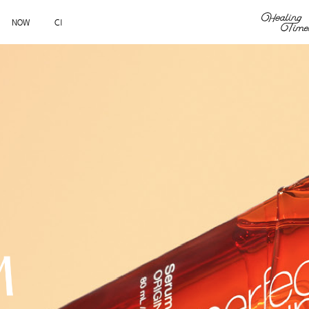
NOW
CI