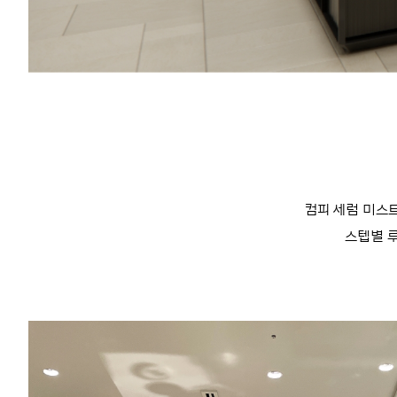
컴피 세럼 미스트
스텝별 