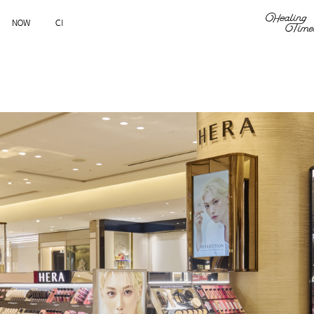
NOW
CI