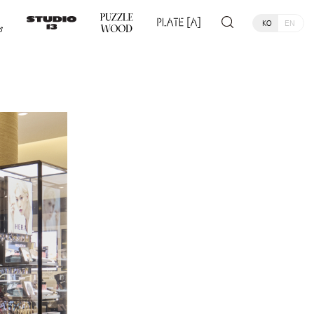
KO
EN